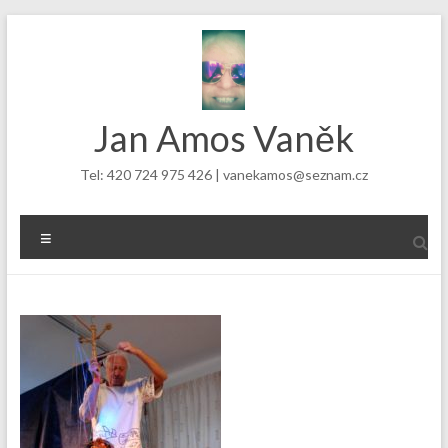
Skip
to
content
Jan Amos Vaněk
Tel: 420 724 975 426 | vanekamos@seznam.cz
Menu