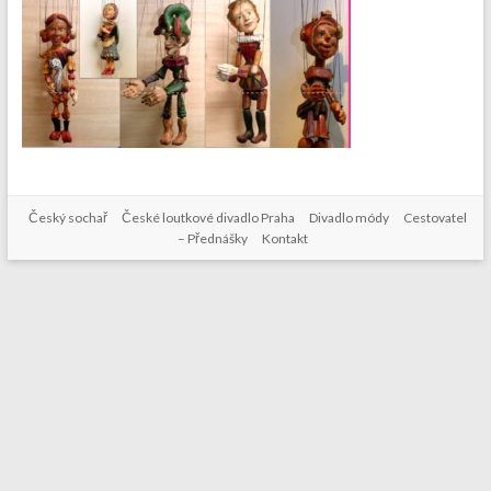
Český sochař
České loutkové divadlo Praha
Divadlo módy
Cestovatel
– Přednášky
Kontakt