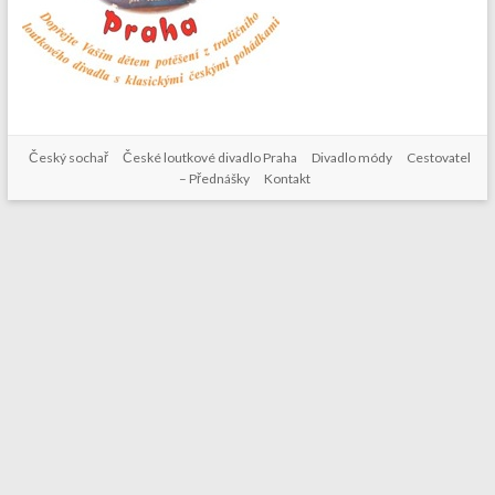
Český sochař
České loutkové divadlo Praha
Divadlo módy
Cestovatel
– Přednášky
Kontakt